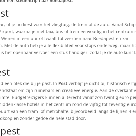
 voor een stedentrip naar Boedapest.
st
 of je nu kiest voor het vliegtuig, de trein of de auto. Vanaf Schip
Airport, waarna je met taxi, bus of trein eenvoudig in het centrum s
n Wenen in een uur of twaalf tot veertien naar Boedapest en kan
Met de auto heb je alle flexibiliteit voor stops onderweg, maar h
is het openbaar vervoer een stuk handiger, zodat je de auto kunt 
est
jd een plek die bij je past. In
Pest
verblijf je dicht bij historisch er
ndstaat om zijn ruïnebars en creatieve energie. Aan de overkant 
ruimte. Budgetreizigers kunnen al terecht vanaf zo’n twintig euro pe
middenklasse hotels in het centrum rond de vijftig tot zeventig eur
buurt van een tram- of metrohalte, bijvoorbeeld langs de lijnen 4 e
oedkoop en zonder gedoe de hele stad door.
apest