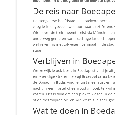
elke hoek. In dit blog deel ik de leukste tips
De reis naar Boedape
De Hongaarse hoofdstad is uitstekend bereikbaar,
vlieg je in ongeveer twee uur naar Liszt Ferenc 
Wie liever de trein neemt, reist via München e
onderweg genieten van prachtige landschappen. 
wel rekening met tolwegen. Eenmaal in de stad 
staan.
Verblijven in Boedap
Welke wijk je ook kiest, in Boedapest vind je alti
en levendige straten, terwijl
Erzsébetváros
beke
de Donau, in
Buda
, vind je juist meer rust en 
nacht in een hostel of eenvoudig hotel, terwijl 
kosten. Het is slim om een plek te kiezen in de 
of de metrolijnen M1 en M2. Zo reis je snel, g
Wat te doen in Boed