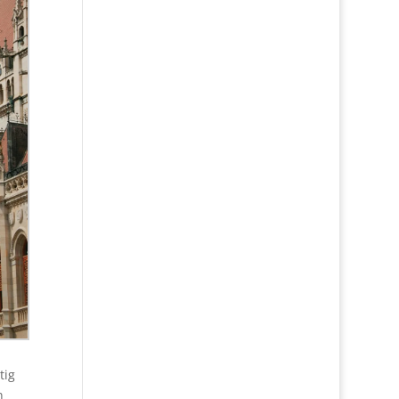
tig
n