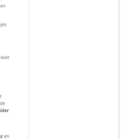
 en
jes
over
e
 de
úder
áz
en