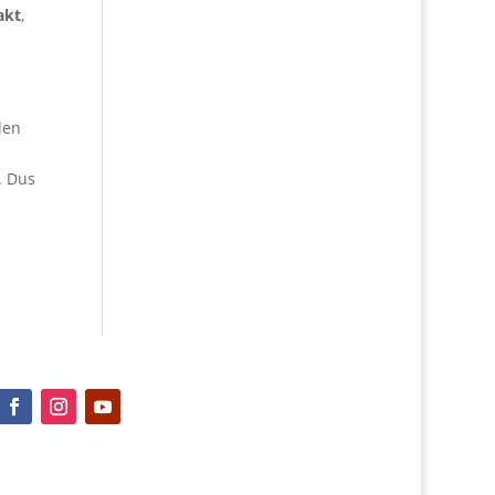
akt
,
len
. Dus