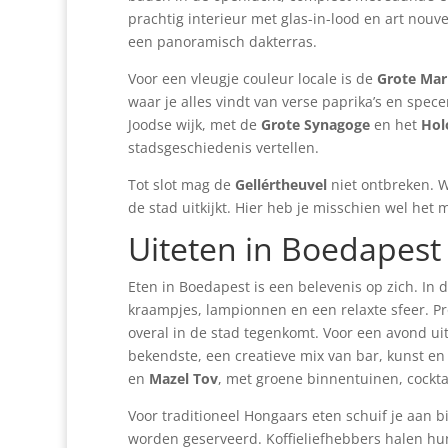
prachtig interieur met glas-in-lood en art nouve
een panoramisch dakterras.
Voor een vleugje couleur locale is de
Grote Mar
waar je alles vindt van verse paprika’s en spece
Joodse wijk, met de
Grote Synagoge
en het
Hol
stadsgeschiedenis vertellen.
Tot slot mag de
Gellértheuvel
niet ontbreken. 
de stad uitkijkt. Hier heb je misschien wel he
Uiteten in Boedapest
Eten in Boedapest is een belevenis op zich. In d
kraampjes, lampionnen en een relaxte sfeer. Pro
overal in de stad tegenkomt. Voor een avond u
bekendste, een creatieve mix van bar, kunst en 
en
Mazel Tov
, met groene binnentuinen, cockt
Voor traditioneel Hongaars eten schuif je aan b
worden geserveerd. Koffieliefhebbers halen hu