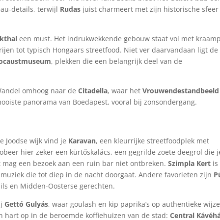
au-details, terwijl
Rudas
juist charmeert met zijn historische sfeer
kthal
een must. Het indrukwekkende gebouw staat vol met kraamp
rijen tot typisch Hongaars streetfood. Niet ver daarvandaan ligt de
ocaustmuseum
, plekken die een belangrijk deel van de
Wandel omhoog naar de
Citadella
, waar het
Vrouwendestandbeeld
t mooiste panorama van Boedapest, vooral bij zonsondergang.
e Joodse wijk vind je
Karavan
, een kleurrijke streetfoodplek met
beer hier zeker een kürtőskalács, een gegrilde zoete deegrol die j
it mag een bezoek aan een ruin bar niet ontbreken.
Szimpla Kert
is
muziek die tot diep in de nacht doorgaat. Andere favorieten zijn
P
ails en Midden-Oosterse gerechten.
ij
Gettó Gulyás
, waar goulash en kip paprika’s op authentieke wijze
n hart op in de beroemde koffiehuizen van de stad:
Central Kávéh