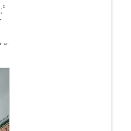
 Je
n
e
 naar