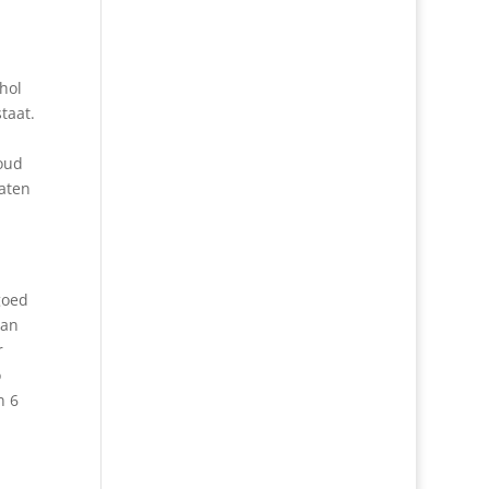
hol
taat.
oud
laten
fgoed
van
r
o
n 6