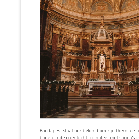
Boedapest staat ook bekend om zijn thermale 
baden in de openlucht, compleet met sauna’s en