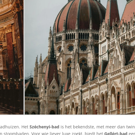
badhuizen. Het
Széchenyi-bad
is het bekendste, met meer dan twin
 stoombaden. Voor wie liever luxe zoekt, biedt het
Gellért-bad
ee