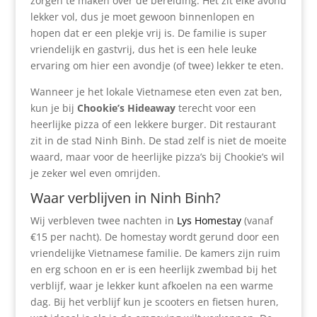
zorgen te maken over de bereiding. Het zit elke avond
lekker vol, dus je moet gewoon binnenlopen en
hopen dat er een plekje vrij is. De familie is super
vriendelijk en gastvrij, dus het is een hele leuke
ervaring om hier een avondje (of twee) lekker te eten.
Wanneer je het lokale Vietnamese eten even zat ben,
kun je bij
Chookie’s Hideaway
terecht voor een
heerlijke pizza of een lekkere burger. Dit restaurant
zit in de stad Ninh Binh. De stad zelf is niet de moeite
waard, maar voor de heerlijke pizza’s bij Chookie’s wil
je zeker wel even omrijden.
Waar verblijven in Ninh Binh?
Wij verbleven twee nachten in
Lys Homestay
(vanaf
€15 per nacht). De homestay wordt gerund door een
vriendelijke Vietnamese familie. De kamers zijn ruim
en erg schoon en er is een heerlijk zwembad bij het
verblijf, waar je lekker kunt afkoelen na een warme
dag. Bij het verblijf kun je scooters en fietsen huren,