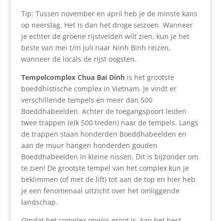
Tip: Tussen november en april heb je de minste kans
op neerslag. Het is dan het droge seizoen. Wanneer
je echter de groene rijstvelden wilt zien, kun je het
beste van mei t/m juli naar Ninh Binh reizen,
wanneer de locals de rijst oogsten.
Tempelcomplex Chua Bai Dinh
is het grootste
boeddhistische complex in Vietnam. Je vindt er
verschillende tempels en meer dan 500
Boeddhabeelden. Achter de toegangspoort leiden
twee trappen (elk 500 treden) naar de tempels. Langs
de trappen staan ​​honderden Boeddhabeelden en
aan de muur hangen honderden gouden
Boeddhabeelden in kleine nissen. Dit is bijzonder om
te zien! De grootste tempel van het complex kun je
beklimmen (of met de lift) tot aan de top en hier heb
je een fenomenaal uitzicht over het omliggende
landschap.
Omdat het complex onwijs groot is, kan het best