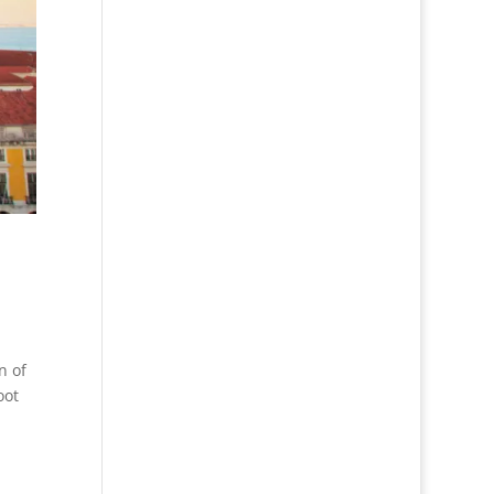
n of
oot